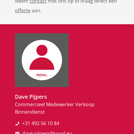
Neem
contact
met ons op of vraag direct een
offerte
aan.
Dave Pijpers
Commercieel Medewerker Verkoop
Binnendienst
+31 492 56 10 84
dave.pijpers@roval.eu