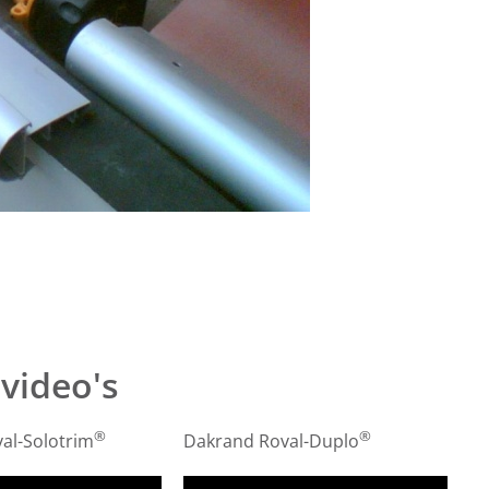
video's
®
®
al-Solotrim
Dakrand Roval-Duplo