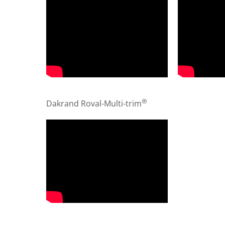
®
Dakrand Roval-Multi-trim