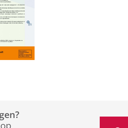
gen?
 op