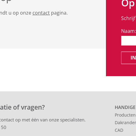
Op
indt u op onze
contact
pagina.
Schrij
Naam:
IN
atie of vragen?
HANDIGE
Producten
ontact op met één van onze specialisten.
Dakrande
 50
CAD