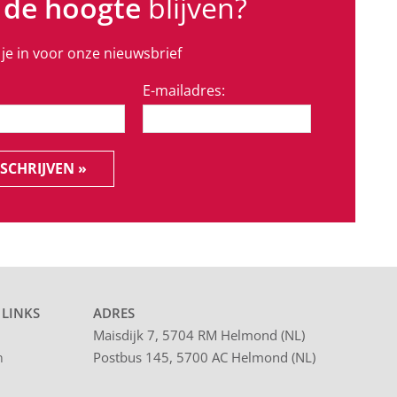
 de hoogte
blijven?
f je in voor onze nieuwsbrief
E-mailadres:
SCHRIJVEN »
 LINKS
ADRES
Maisdijk 7, 5704 RM Helmond (NL)
Postbus 145, 5700 AC Helmond (NL)
n