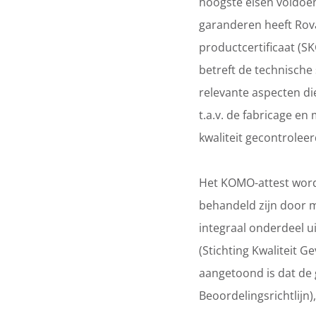
hoogste eisen voldoen
garanderen heeft Rov
productcertificaat (SK
betreft de technische 
relevante aspecten di
t.a.v. de fabricage en
kwaliteit gecontrolee
Het KOMO-attest word
behandeld zijn door m
integraal onderdeel ui
(Stichting Kwaliteit 
aangetoond is dat de
Beoordelingsrichtlijn),