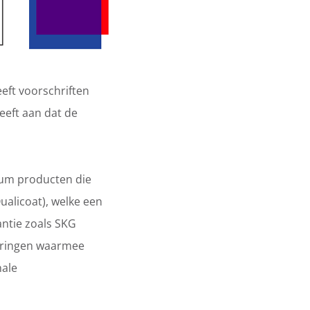
eeft voorschriften
geeft aan dat de
ium producten die
alicoat), welke een
antie zoals SKG
euringen waarmee
nale