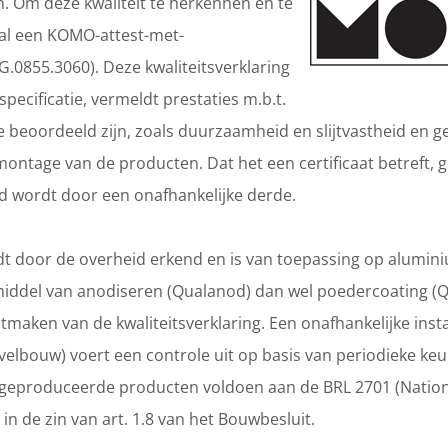
. Om deze kwaliteit te herkennen en te
al een KOMO-attest-met-
G.0855.3060). Deze kwaliteitsverklaring
specificatie, vermeldt prestaties m.b.t.
e beoordeeld zijn, zoals duurzaamheid en slijtvastheid en g
 montage van de producten. Dat het een certificaat betreft, 
rd wordt door een onafhankelijke derde.
t door de overheid erkend en is van toepassing op alumin
iddel van anodiseren (Qualanod) dan wel poedercoating (Qu
tmaken van de kwaliteitsverklaring. Een onafhankelijke inst
Gevelbouw) voert een controle uit op basis van periodieke k
 geproduceerde producten voldoen aan de BRL 2701 (Natio
 in de zin van art. 1.8 van het Bouwbesluit.