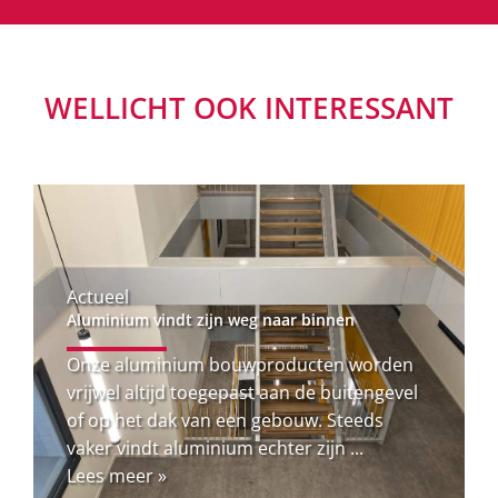
WELLICHT OOK INTERESSANT
Actueel
Aluminium vindt zijn weg naar binnen
Onze aluminium bouwproducten worden
vrijwel altijd toegepast aan de buitengevel
of op het dak van een gebouw. Steeds
vaker vindt aluminium echter zijn ...
Lees meer »