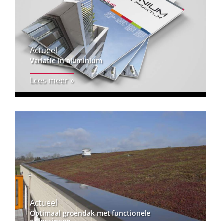
Actueel
Variatie in aluminium
Lees meer »
Actueel
Optimaal groendak met functionele
oplossingen