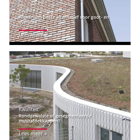
Kwaliteit
Aluminium beste alternatief voor goot- en
overstek ...
Lees meer »
Kwaliteit
Rondgewalste of gesegmenteerde
muurafdekkappen?
Lees meer »