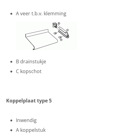
A veer t.b.v. klemming
B drainstukje
C kopschot
Koppelplaat type 5
Inwendig
A koppelstuk