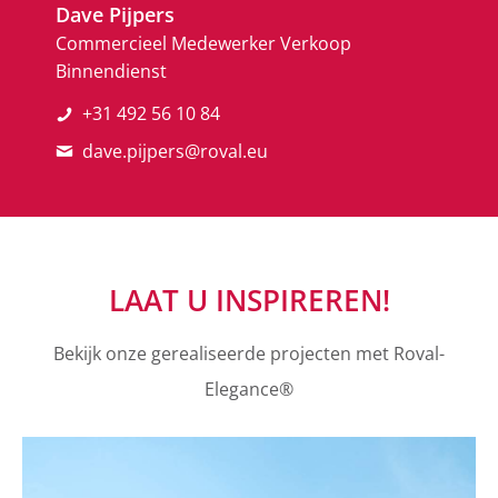
Dave Pijpers
Commercieel Medewerker Verkoop
Binnendienst
+31 492 56 10 84
dave.pijpers@roval.eu
LAAT U INSPIREREN!
Bekijk onze gerealiseerde projecten met Roval-
Elegance®