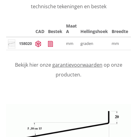
technische tekeningen en bestek
Maat
CAD
Bestek
A
Hellingshoek
Breedte
Br
158020
mm
graden
mm
m
Bekijk hier onze
garantievoorwaarden
op onze
producten.