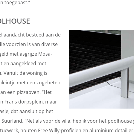
n toegepast.”
OLHOUSE
eel aandacht besteed aan de
die voorzien is van diverse
egeld met asgrijze Mosa-
at en aangekleed met
. Vanuit de woning is
 pleintje met een zogeheten
an een pizzaoven. “Het
en Frans dorpsplein, maar
asje, dat aansluit op het
 Suurland. “Net als voor de villa, heb ik voor het poolhous
tucwerk, houten Free Willy-profielen en aluminium detailler