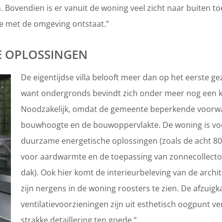
. Bovendien is er vanuit de woning veel zicht naar buiten t
e met de omgeving ontstaat.”
E OPLOSSINGEN
De eigentijdse villa belooft meer dan op het eerste gez
want ondergronds bevindt zich onder meer nog een k
Noodzakelijk, omdat de gemeente beperkende voorwa
bouwhoogte en de bouwoppervlakte. De woning is voor
duurzame energetische oplossingen (zoals de acht 8
voor aardwarmte en de toepassing van zonnecollecto
dak). Ook hier komt de interieurbeleving van de archit
zijn nergens in de woning roosters te zien. De afzuig
ventilatievoorzieningen zijn uit esthetisch oogpunt ve
strakke detaillering ten goede.”