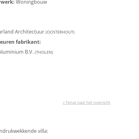
wwerk:
Woningbouw
rland Architectuur
(OOSTERHOUT)
euren fabrikant:
 Aluminium B.V.
(THOLEN)
« Terug naar het overzicht
ndrukwekkende villa: