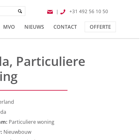
|
+31 492 56 10 50
MVO
NIEUWS
CONTACT
OFFERTE
a, Particuliere
ing
erland
eda
am:
Particuliere woning
w:
Nieuwbouw