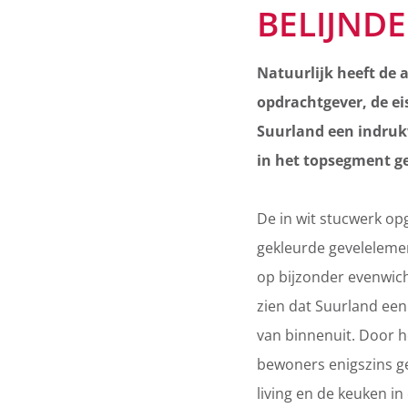
BELIJND
Natuurlijk heeft de
opdrachtgever, de ei
Suurland een indruk
in het topsegment ge
De in wit stucwerk op
gekleurde gevelelemen
op bijzonder evenwich
zien dat Suurland een 
van binnenuit. Door h
bewoners enigszins ge
living en de keuken i