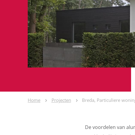
Home
Projecten
Breda, Particuliere wonin
De voordelen van alum