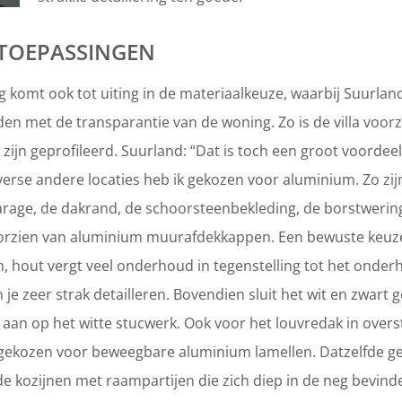
 TOEPASSINGEN
ng komt ook tot uiting in de materiaalkeuze, waarbij Suurlan
en met de transparantie van de woning. Zo is de villa voor
k zijn geprofileerd. Suurland: “Dat is toch een groot voorde
erse andere locaties heb ik gekozen voor aluminium. Zo zij
arage, de dakrand, de schoorsteenbekleding, de borstwerin
orzien van aluminium muurafdekkappen. Een bewuste keuz
n, hout vergt veel onderhoud in tegenstelling tot het ond
je zeer strak detailleren. Bovendien sluit het wit en zwart
aan op het witte stucwerk. Ook voor het louvredak in overs
gekozen voor beweegbare aluminium lamellen. Datzelfde ge
e kozijnen met raampartijen die zich diep in de neg bevinde