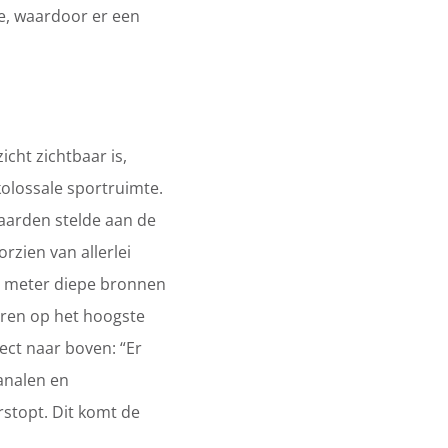
oe, waardoor er een
icht zichtbaar is,
olossale sportruimte.
arden stelde aan de
zien van allerlei
0 meter diepe bronnen
ren op het hoogste
ect naar boven: “Er
kanalen en
rstopt. Dit komt de