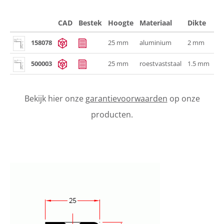
CAD
Bestek
Hoogte
Materiaal
Dikte
Br
158078
25 mm
aluminium
2 mm
m
500003
25 mm
roestvaststaal
1.5 mm
m
Bekijk hier onze
garantievoorwaarden
op onze
producten.