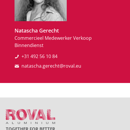
Natascha Gerecht
Commercieel Medewerker Verkoop
Binnendienst
+31 492 56 10 84
natascha.gerecht@roval.eu
TOGETHER FOR BETTER