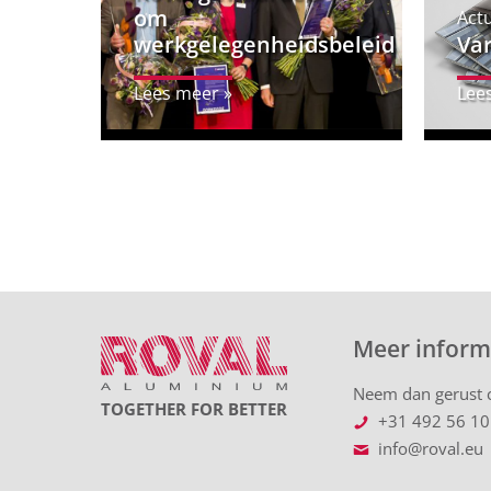
om
Act
werkgelegenheidsbeleid
Var
Lees meer »
Lee
Meer inform
Neem dan gerust c
TOGETHER FOR BETTER
+31 492 56 10
info@roval.eu