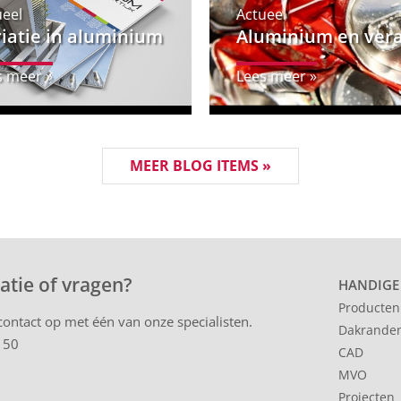
ueel
Actueel
iatie in aluminium
Aluminium en vera
s meer »
Lees meer »
MEER BLOG ITEMS »
atie of vragen?
HANDIGE
Producten
ontact op met één van onze specialisten.
Dakrande
 50
CAD
MVO
Projecten