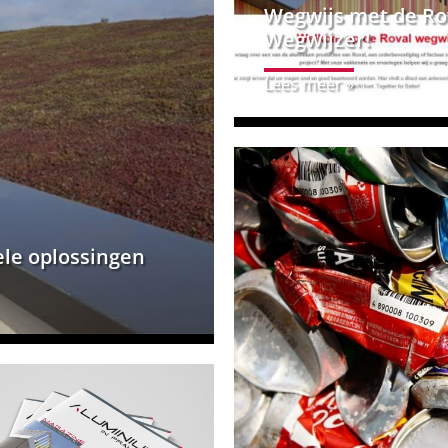
Wegwijs met de Ro
Wegwijzer!
Lees meer »
le oplossingen