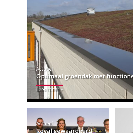
Actueel
Optimaal groendak met functione
Lees meer »
Actueel
Roval gewaardeerd