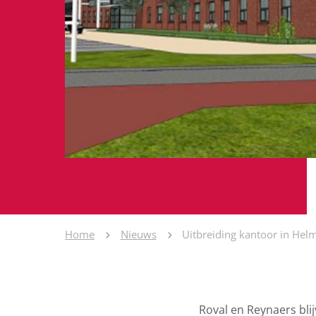
Home
Nieuws
Uitbreiding kantoor in He
Roval en Reynaers bli