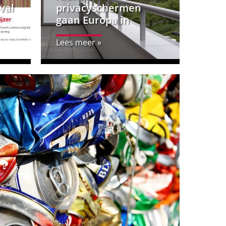
val
privacyschermen
gaan Europa in
Lees meer »