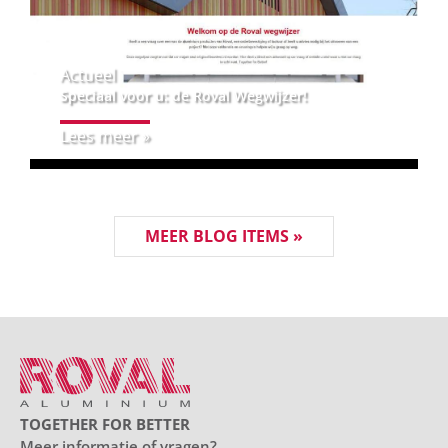
Actueel
Speciaal voor u: de Roval Wegwijzer!
Lees meer »
MEER BLOG ITEMS »
TOGETHER FOR BETTER
Meer informatie of vragen?