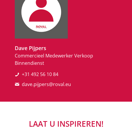
Dave Pijpers
Commercieel Medewerker Verkoop
Binnendienst
+31 492 56 10 84
dave.pijpers@roval.eu
LAAT U INSPIREREN!