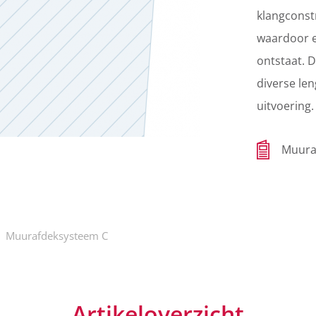
klangconstr
waardoor e
ontstaat.
D
diverse le
uitvoering.
Muura
Muurafdeksysteem C
Artikeloverzicht