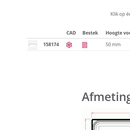
Klik op 
CAD
Bestek
Hoogte voo
158174
50 mm
Afmetin