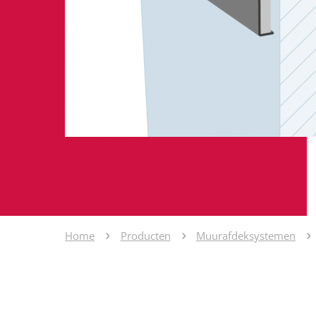
Home
Producten
Muurafdeksystemen