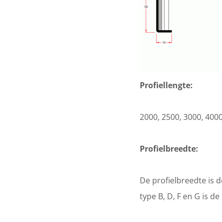
Profiellengte:
2000, 2500, 3000, 40
Profielbreedte:
De profielbreedte is d
type B, D, F en G is 