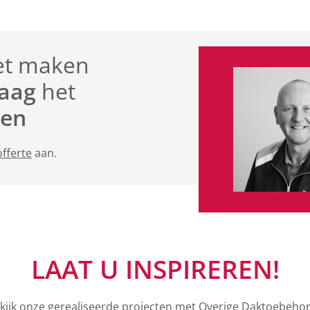
et maken
raag
het
ten
offerte
aan.
LAAT U INSPIREREN!
kijk onze gerealiseerde projecten met Overige Daktoebeho