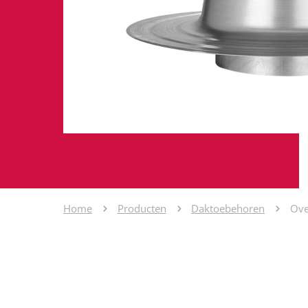
Home
Producten
Daktoebehoren
Ove