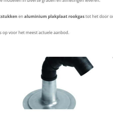
de modellen in diverse graden en afmetingen leveren.
kstukken
en
aluminium plakplaat rookgas
tot het door o
 op voor het meest actuele aanbod.