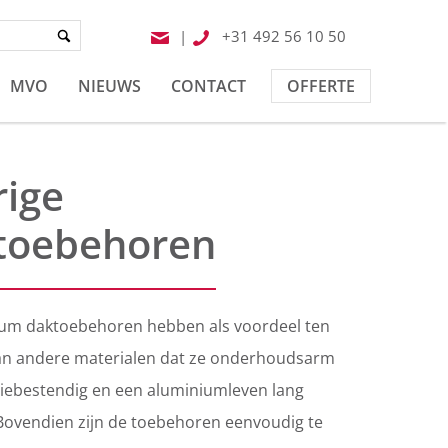
|
+31 492 56 10 50
MVO
NIEUWS
CONTACT
OFFERTE
rige
toebehoren
um daktoebehoren hebben als voordeel ten
an andere materialen dat ze onderhoudsarm
osiebestendig en een aluminiumleven lang
ovendien zijn de toebehoren eenvoudig te