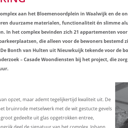
mplex aan het Bloemenoordplein in Waalwijk en de on
en duurzame materialen, functionaliteit én slimme a
. In het complex bevinden zich 21 appartementen voor 
parkeerplaatsen, die alleen voor de bewoners bestemd zi
 De Bonth van Hulten uit Nieuwkuijk tekende voor de b
erzoek – Casade Woondiensten bij het project, die zorg
uur.
an opzet, maar ademt tegelijkertijd kwaliteit uit. De
et bruinrode metselwerk met de wit gestucte gevels
 groot gedeelte uit glas opgetrokken entree,
ngrijk deel de signatuur van het complex. Johann