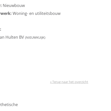
w:
Nieuwbouw
wwerk:
Woning- en utiliteitsbouw
:
van Hulten BV
(NIEUWKUIJK)
« Terug naar het overzicht
ethetische