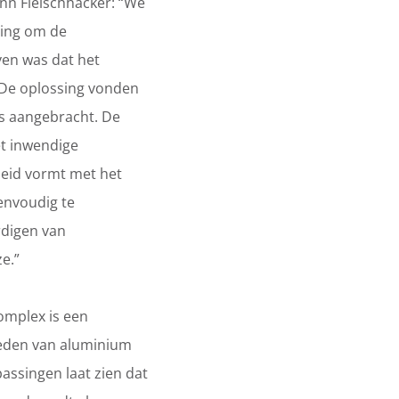
nn Fleischhacker: “We
sing om de
ven was dat het
 De oplossing vonden
is aangebracht. De
et inwendige
heid vormt met het
envoudig te
rdigen van
e.”
mplex is een
heden van aluminium
passingen laat zien dat