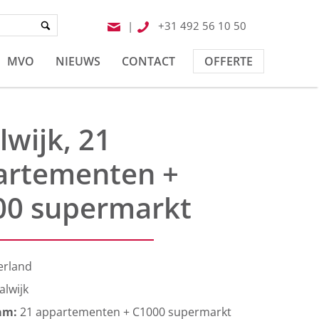
|
+31 492 56 10 50
MVO
NIEUWS
CONTACT
OFFERTE
wijk, 21
artementen +
00 supermarkt
erland
lwijk
am:
21 appartementen + C1000 supermarkt