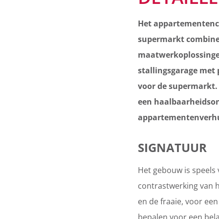
Het appartementenco
supermarkt combiner
maatwerkoplossingen
stallingsgarage met 
voor de supermarkt.
een haalbaarheidsond
appartementenverh
SIGNATUUR
Het gebouw is speels v
contrastwerking van h
en de fraaie, voor een
bepalen voor een bela