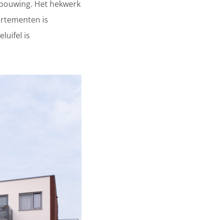
ebouwing. Het hekwerk
artementen is
uifel is