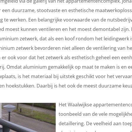
mgeleid via de galerij van het appartementencomplex. Joha
 een duurzame, stootvaste en esthetische maatwerkoplos
 te werken. Een belangrijke voorwaarde van de nutsbedrij
ed moest kunnen ventileren en het moest demontabel zijn.
uminium zetwerk, dat als een koof rondom het leidingwerk 
uminium zetwerk bevorderen niet alleen de ventilering van h
n er ook voor dat het zetwerk als esthetisch geheel een een
rij. Omdat aluminium gemakkelijk op maat te maken is en e
laats, is het materiaal bij uitstek geschikt voor het vervaa
 en hoekstukken. Daarbij is het ook de meest duurzame keuz
Het Waalwijkse appartementenco
toonbeeld van de vele mogelijk
detaillering. De veelheid aan toe