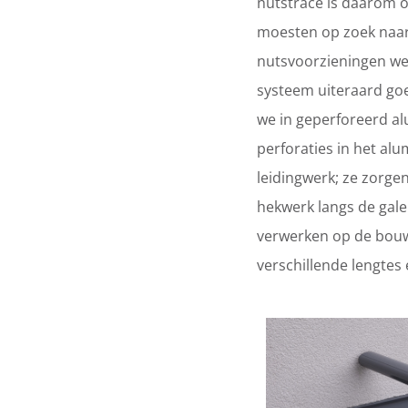
nutstracé is daarom o
moesten op zoek naar
nutsvoorzieningen weg
systeem uiteraard go
we in geperforeerd al
perforaties in het al
leidingwerk; ze zorge
hekwerk langs de gale
verwerken op de bouwp
verschillende lengtes