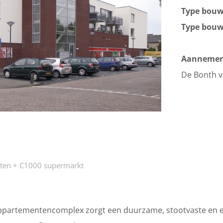
Type bou
Type bou
Aannemer
De Bonth 
ten + C1000 supermarkt
 appartementencomplex zorgt een duurzame, stootvaste en 