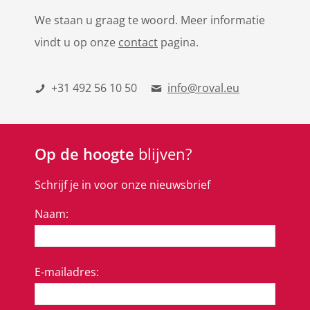
We staan u graag te woord. Meer informatie
vindt u op onze
contact
pagina.
+31 492 56 10 50
info@roval.eu
Op de hoogte
blijven?
Schrijf je in voor onze nieuwsbrief
Naam:
E-mailadres: