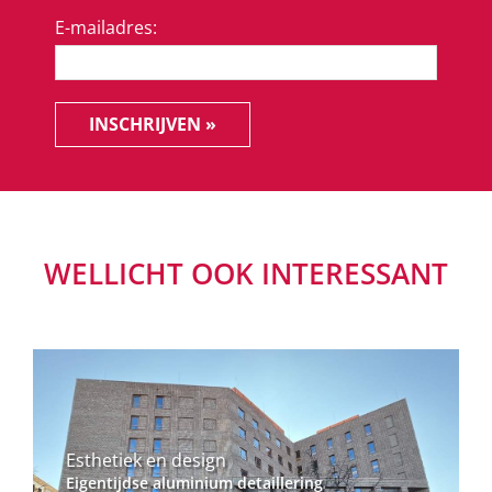
E-mailadres:
INSCHRIJVEN »
WELLICHT OOK INTERESSANT
Esthetiek en design
Eigentijdse aluminium detaillering