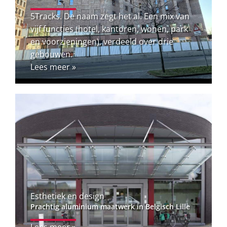
5Tracks. De naam zegt het al. Een mix van
vijf functies (hotel, kantoren, wonen, park
en voorzieningen), verdeeld over drie
gebouwen.
Lees meer »
Esthetiek en design
Prachtig aluminium maatwerk in Belgisch Lille
Lees meer »