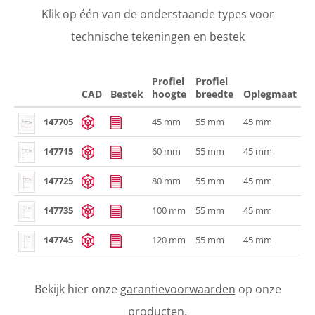
Klik op één van de onderstaande types voor
technische tekeningen en bestek
Profiel
Profiel
CAD
Bestek
hoogte
breedte
Oplegmaat
147705
45 mm
55 mm
45 mm
147715
60 mm
55 mm
45 mm
147725
80 mm
55 mm
45 mm
147735
100 mm
55 mm
45 mm
147745
120 mm
55 mm
45 mm
Bekijk hier onze
garantievoorwaarden
op onze
producten.