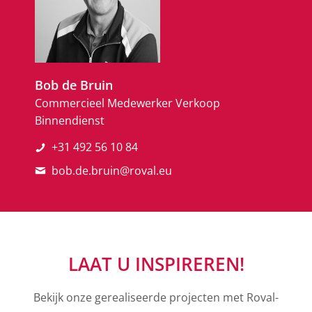
Bob de Bruin
Commercieel Medewerker Verkoop
Binnendienst
+31 492 56 10 84
bob.de.bruin@roval.eu
LAAT U INSPIREREN!
Bekijk onze gerealiseerde projecten met Roval-