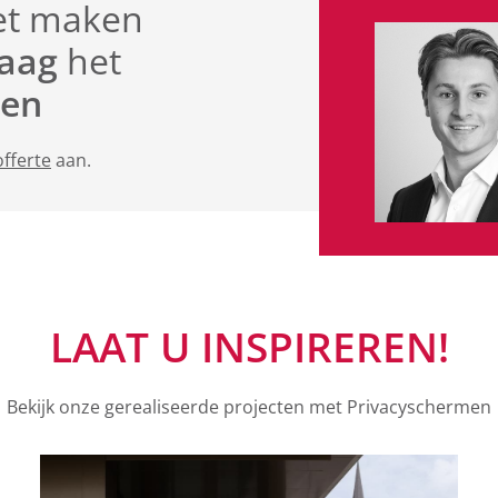
et maken
raag
het
ten
offerte
aan.
LAAT U INSPIREREN!
Bekijk onze gerealiseerde projecten met Privacyschermen