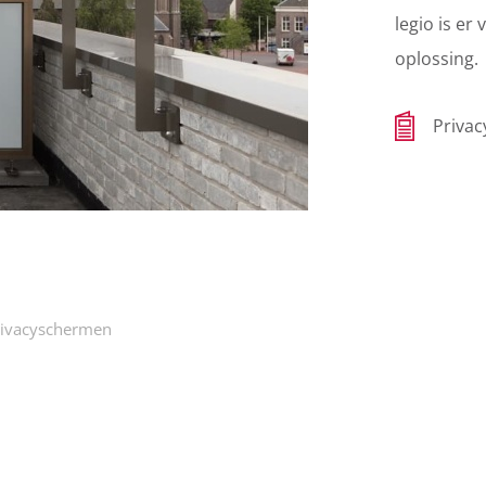
legio is er
oplossing.
Priva
rivacyschermen