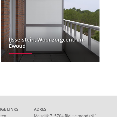
IJsselstein, Woonzorgcentrum
Ewoud
GE LINKS
ADRES
Maisdijk 7, 5704 RM Helmond (NL)
cten