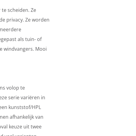
te scheiden. Ze
de privacy. Ze worden
d meerdere
past als tuin- of
nde windvangers. Mooi
ns volop te
eze serie variëren in
t een kunststof/HPL
nen afhankelijk van
val keuze uit twee