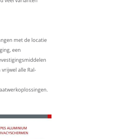
d veel varianten
angen met de locatie
ging, een
evestigingsmiddelen
rijwel alle Ral-
maatwerkoplossingen.