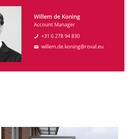
Willem de Koning
Account Manager
+31 6 278 94 830
willem.de.koning@roval.eu