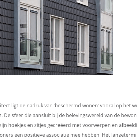
chitect ligt de nadruk van ‘beschermd wonen’ vooral op het 
 De sfeer die aansluit bij de belevingswereld van de bewone
o zijn hoekjes en zitjes gecreëerd met voorwerpen en afbeeld
woners een positieve associatie mee hebben. Het langeter