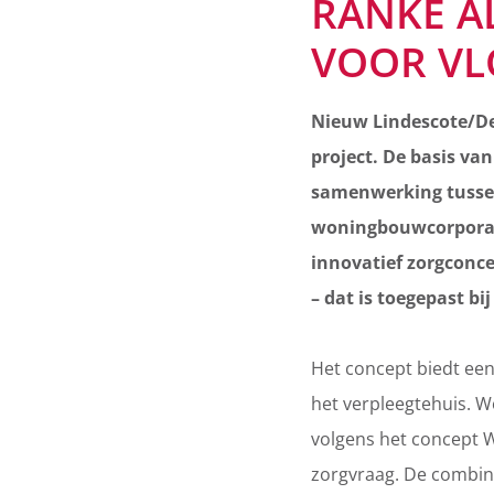
RANKE A
VOOR VL
Nieuw Lindescote/De 
project. De basis van
samenwerking tussen
woningbouwcorporat
innovatief zorgcon
– dat is toegepast b
Het concept biedt een
het verpleegtehuis. Wo
volgens het concept 
zorgvraag. De combin