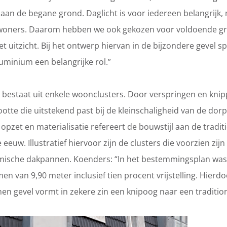
t aan de begane grond. Daglicht is voor iedereen belangrij
oners. Daarom hebben we ook gekozen voor voldoende gro
t uitzicht. Bij het ontwerp hiervan in de bijzondere gevel 
uminium een belangrijke rol.”
 bestaat uit enkele woonclusters. Door verspringen en kni
ootte die uitstekend past bij de kleinschaligheid van de dor
 opzet en materialisatie refereert de bouwstijl aan de tradi
 eeuw. Illustratief hiervoor zijn de clusters die voorzien zijn
amische dakpannen. Koenders: “In het bestemmingsplan wa
van 9,90 meter inclusief tien procent vrijstelling. Hierd
en gevel vormt in zekere zin een knipoog naar een traditi