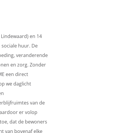
 Lindewaard) en 14
sociale huur. De
goeding, veranderende
onen en zorg. Zonder
ME een direct
rop we daglicht
en
rblijfruimtes van de
waardoor er volop
n toe, dat de bewoners
cht van bovenaf elke