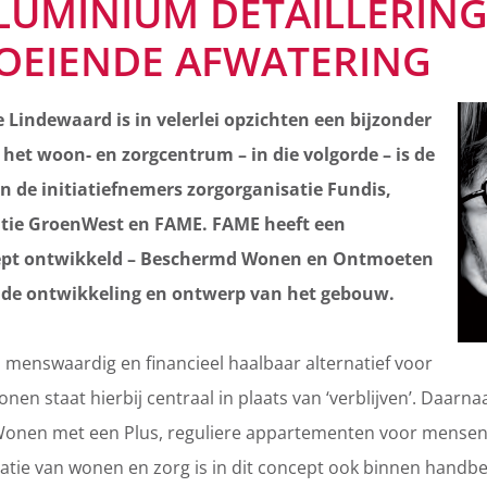
LUMINIUM DETAILLERIN
OEIENDE AFWATERING
Lindewaard is in velerlei opzichten een bijzonder
 het woon- en zorgcentrum – in die volgorde – is de
 de initiatiefnemers zorgorganisatie Fundis,
ie GroenWest en FAME. FAME heeft een
cept ontwikkeld – Beschermd Wonen en Ontmoeten
ij de ontwikkeling en ontwerp van het gebouw.
 menswaardig en financieel haalbaar alternatief voor
nen staat hierbij centraal in plaats van ‘verblijven’. Daarna
Wonen met een Plus, reguliere appartementen voor mensen 
atie van wonen en zorg is in dit concept ook binnen handb