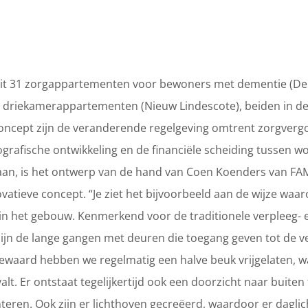
it 31 zorgappartementen voor bewoners met dementie (De
 driekamerappartementen (Nieuw Lindescote), beiden in de 
concept zijn de veranderende regelgeving omtrent zorgver
rafische ontwikkeling en de financiële scheiding tussen w
 gaan, is het ontwerp van de hand van Coen Koenders van FA
novatieve concept. “Je ziet het bijvoorbeeld aan de wijze waa
in het gebouw. Kenmerkend voor de traditionele verpleeg- 
ijn de lange gangen met deuren die toegang geven tot de ve
dewaard hebben we regelmatig een halve beuk vrijgelaten, 
alt. Er ontstaat tegelijkertijd ook een doorzicht naar buite
ënteren. Ook zijn er lichthoven gecreëerd, waardoor er dagli