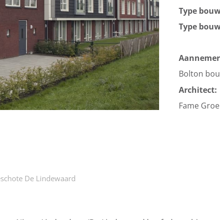
Type bou
Type bou
Aannemer
Bolton bo
Architect:
Fame Groe
eschote De Lindewaard