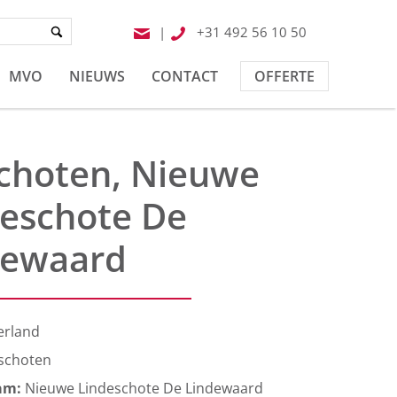
|
+31 492 56 10 50
MVO
NIEUWS
CONTACT
OFFERTE
choten, Nieuwe
deschote De
dewaard
erland
schoten
am:
Nieuwe Lindeschote De Lindewaard