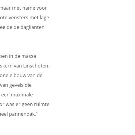
k, maar met name voor
te vensters met lage
speelde de dagkanten
ppen in de massa
pskern van Linschoten.
tionele bouw van de
 van gevels die
s een maximale
oor was er geen ruimte
oneel pannendak.”