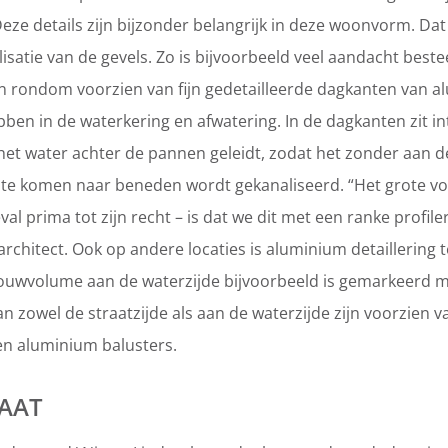
Deze details zijn bijzonder belangrijk in deze woonvorm. Dat
lisatie van de gevels. Zo is bijvoorbeeld veel aandacht best
n rondom voorzien van fijn gedetailleerde dagkanten van a
bben in de waterkering en afwatering. In de dagkanten zit i
et water achter de pannen geleidt, zodat het zonder aan d
 te komen naar beneden wordt gekanaliseerd. “Het grote v
eval prima tot zijn recht – is dat we dit met een ranke profil
 architect. Ook op andere locaties is aluminium detaillering 
ouwvolume aan de waterzijde bijvoorbeeld is gemarkeerd m
an zowel de straatzijde als aan de waterzijde zijn voorzien
n aluminium balusters.
MAAT